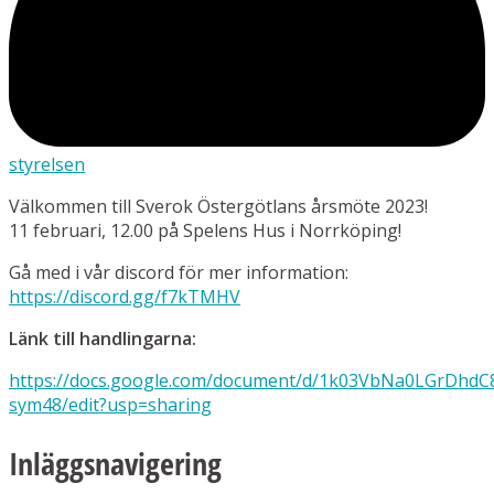
styrelsen
Välkommen till Sverok Östergötlans årsmöte 2023!
11 februari, 12.00 på Spelens Hus i Norrköping!
Gå med i vår discord för mer information:
https://discord.gg/f7kTMHV
Länk till handlingarna:
https://docs.google.com/document/d/1k03VbNa0LGrDh
sym48/edit?usp=sharing
Inläggsnavigering