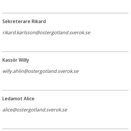
Sekreterare Rikard
rikard.karlsson@ostergotland.sverok.se
Kassör Willy
willy.ahlin@ostergotland.sverok.se
Ledamot Alice
alice@ostergotland.sverok.se