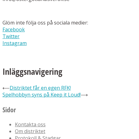
Glöm inte följa oss på sociala medier:
Facebook
Twitter
Instagram
Inläggsnavigering
⟵
Distriktet får en egen RFK!
Spelhobbyn syns på Keep it Loud!
⟶
Sidor
Kontakta oss
Om distriktet
Protokoll & Stadgar